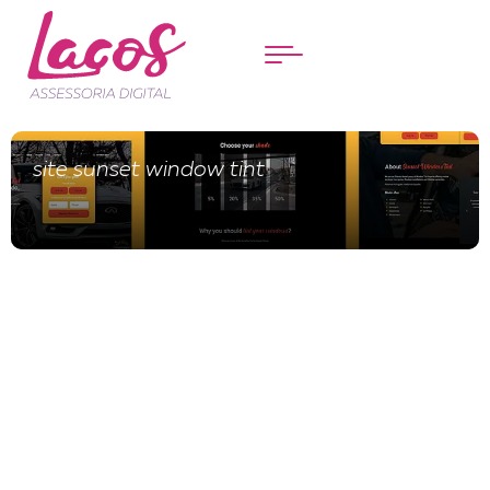
Menu
site sunset window tint