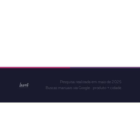
chegando
A disputa não será mais só com
corretoras. Plataformas digitais
com cotação online estão
tomando posição agora — e elas
crescem rápido.
Pesquisa realizada em maio de 2026
Buscas manuais via Google · produto + cidade