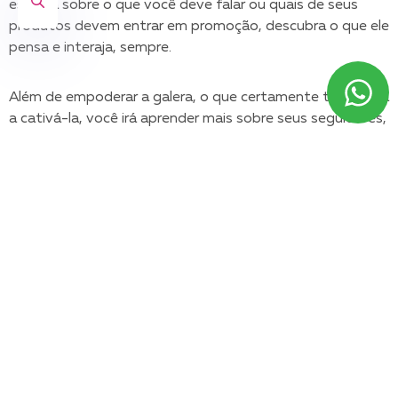
escolha sobre o que você deve falar ou quais de seus
produtos devem entrar em promoção, descubra o que ele
pensa e interaja, sempre.
Além de empoderar a galera, o que certamente te ajudará
a cativá-la, você irá aprender mais sobre seus seguidores,
tornando seu conteúdo mais certeiro e ampliando seus
resultados via Redes Sociais.
3 – nunca se esqueça de
um cta
Muita gente peca nisso. Temos a sensação de que
Instagram Story não é lugar de CTA, mas estamos muito
enganados. Você está perdendo excelentes