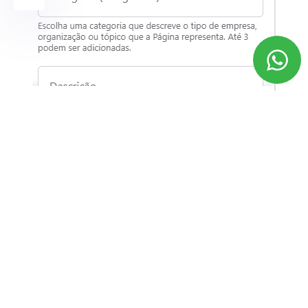
>
Depois de preencher tudo corretamente, clique em “criar
a página”;
>
Adicione a foto do perfil e da capa da página e clique
em “salvar”,